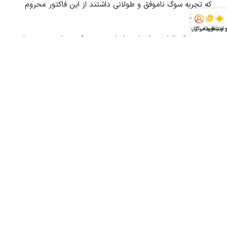
که تجربه سوگ ناموفق و طولانی داشتند از این فاکتور محروم
هستند.
و مشاوره
ارتباط با مرکز
حساب کاربری
هنگامی که افراد در فضای خانواده خود درک می‌شوند و همدلی
دریافت میکنند ،می‌توانند در فضای خانواده به تخلیه هیجانات
دوران سوگ بپردازند پروسه سوگ را به خوبی طی کنند. زمانی که
خانواده دارای فضایی ازهم گسسته و افراد از هم دور هستند و
فرد سوگوار در ساختار خانواده طرد شده باشد، پروسه سوگ
طولانی خواهد شد و ساختار خانواده نمی تواند به فرد کمک کند
که پروسه سوگش را راحت تر طی کند. در این مواقع افراد
مختلف برای تجربه سوگواری مسیرهای مختلفی را دنبال می‌کنند.
ترتیب و زمان این مراحل ممکن است از فردی به فرد دیگر
متفاوت باشد.
واقعیت از دست دادن را بپذیرید به خودتان اجازه دهید تا درد
از دست دادن را تجربه کنید انطباق با واقعیت جدیدی که
متوفی دیگر در آن حضور ندارد اگر نتوانید این مراحل را بیش از
یک سال پس از مرگ یکی از عزیزان خود هضم کنید، ممکن
است موجب اختلال سوگ در فرد شود. اگر چنین است، به دنبال